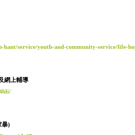
h-hant/service/youth-and-community-service/life-ho
及網上輔導
hli/
暴)