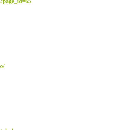
?page_id=65
o/