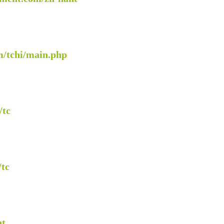
m/tchi/main.php
/tc
/tc
nt