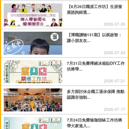
【8月26日職涯工作坊】生涯發
展諮詢師透...
2026-07-26
【博職讀物131期】以棋啟智：
讓小朋友在...
2026-07-24
7月31日免費禪繞冰箱貼DIY工作
坊將帶...
2026-07-21
多方探討休企職工退休保障 推動
認識非強制...
2026-07-17
7月24日免費瑜珈頌缽工作坊將
帶大家進入...