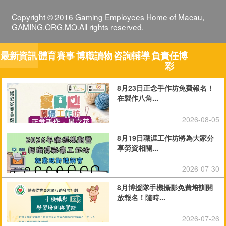
Copyright © 2016 Gaming Employees Home of Macau,
GAMING.ORG.MO.All rights reserved.
最新資訊
體育賽事
博職讀物
咨詢輔導
負責任博
彩
8月23日正念手作坊免費報名！
在製作八角...
2026-08-05
8月19日職涯工作坊將為大家分
享勞資相關...
2026-07-30
8月博援隊手機攝影免費培訓開
放報名！隨時...
2026-07-26