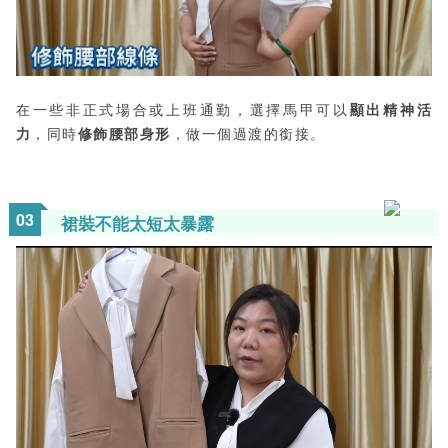
在一些非正式場合或上班通勤，選擇馬甲可以
顯出精神活
力
，同時
修飾腰部身形
，做一個過渡的銜接。
0
3
裙裝不能太短太暴露