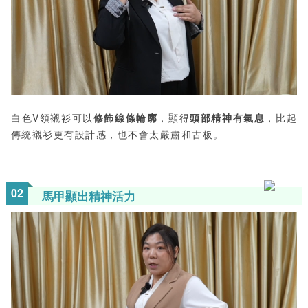
白色V領襯衫可以
修飾線條輪廓
，顯得
頭部精神有氣息
，比起
傳統襯衫更有設計感，也不會太嚴肅和古板。
0
2
馬甲顯出精神活力