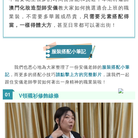
澳門化妝造型師安儀
教大家如何挑選適合上班的職
業裝，不需要多華麗或昂貴，
只需要元素搭配得
當，一樣得體大方
，甚至日常都可以著出街！
服裝搭配小筆記
我們也悉心地為大家整理了一份安儀老師的
服裝搭配小筆
記
，而更多的搭配小技巧
請點擊上方的完整影片
，讓我們一起
跟住安儀老師學習如何著出一身精神的職業裝啦！
0
1
V領襯衫修飾線條