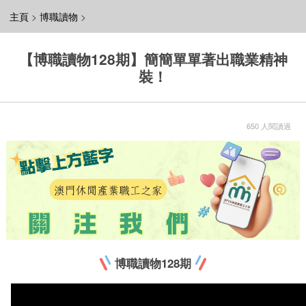
主頁
>
博職讀物
>
【博職讀物128期】簡簡單單著出職業精神
裝！
650 人閱讀過
博職讀物128期