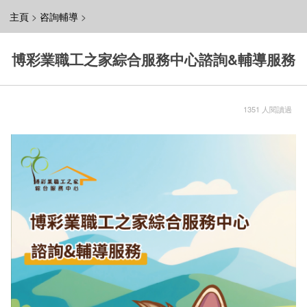
主頁
>
咨詢輔導
>
博彩業職工之家綜合服務中心諮詢&輔導服務
1351 人閱讀過