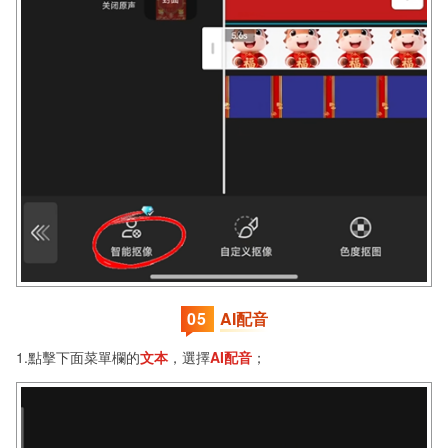
0
5
AI配音
1.點擊下面菜單欄的
文本
，選擇
AI配音
；