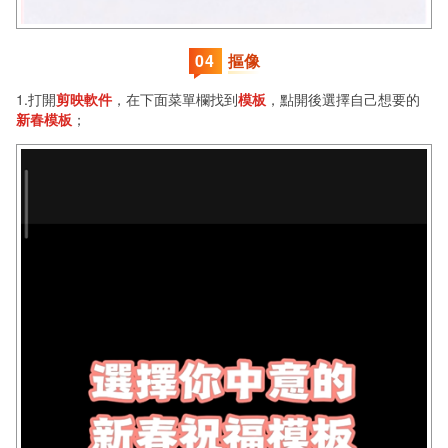
0
4
摳像
1.打開
剪映軟件
，在下面菜單欄找到
模板
，點開後選擇自己想要的
新春模板
；