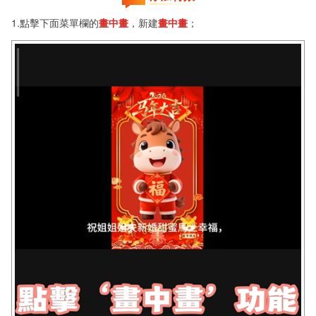
1.點擊下面菜單欄的
畫中畫
，新建
畫中畫
；