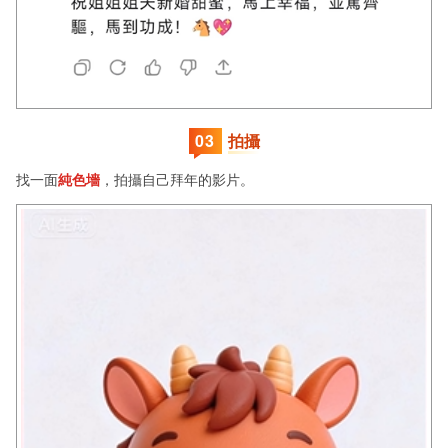
0
3
拍攝
找一面
純色墻
，拍攝自己拜年的影片。