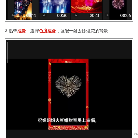
3.點擊
摳像
，選擇
色度摳像
，就能一鍵去除煙花的背景；
發佈時間: 2026-01-24