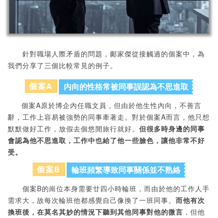
針對職場人際矛盾的問題，鄺家傑從接觸過的個案中，為
我們分享了三個比較常見的例子。
個案A
内向的性格常被同事誤認為不思進取
個案A原於博企內任職文員，但由於他生性內向，不善言
辭，工作上容易被強勢的同事牽著走。對於個案A而言，他只想
默默做好工作，放假去個悠閒旅行就好。
但很多時身邊的同事
會認為他不思進取，工作中也給了他一些臉色，讓他非常不好
受。
個案B
輪班頻繁導致同事關係並不熟絡
個案B的崗位本身需要廿四小時輪班，而由於他的工作人手
需求大，故每次輪班他都感覺自己像換了一班同事。
而他有次
換班後，在莫名其妙的情況下聽到其他同事對他的微言
，但他