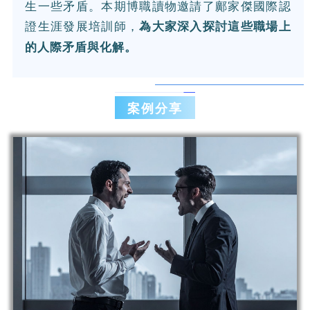
生一些矛盾。本期博職讀物邀請了鄺家傑國際認
證生涯發展培訓師，
為大家深入探討這些職場上
的人際矛盾與化解。
案例分享