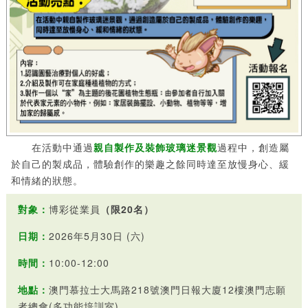
在活動中通過
親自製作及裝飾玻璃迷景觀
過程中，創造屬
於自己的製成品，體驗創作的樂趣之餘同時達至放慢身心、緩
和情緒的狀態。
對象：
博彩從業員
（限20名）
日期：
2026年5月30日 (六)
時間：
10:00-12:00
地點：
澳門慕拉士大馬路218號澳門日報大廈12樓澳門志願
者總會(多功能培訓室)