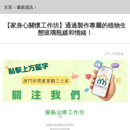
主頁
>
最新資訊
>
【家身心關懷工作坊】通過製作專屬的植物生
態玻璃瓶緩和情緒！
275 人閱讀過
園藝治療工作坊