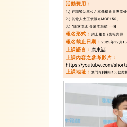
活動費用：
1.) 任職贊助單位之本機構會員專享優
2.) 其餘人士正價報名MOP150。
3.) *隨堂贈送 專業木箱鼓 一個
報名形式：
網上報名 (先報先得，
報名截止日期：
2025年12月1
上課語言：
廣東話
上課內容之參考影片：
https://youtube.com/sho
上課地址：
澳門俾利喇街163號美林