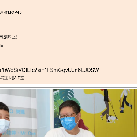
惠價MOP40；
報滿即止)
5日
rts/hWqSiVQILfc?si=1FSmGqvUJn6LJOSW
花園1樓A-D室