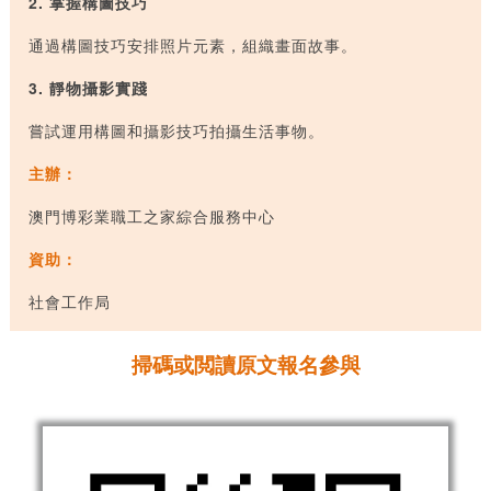
2.
掌
握構圖技巧
通過構圖技巧安排照片元素，組織畫面故事。
3.
靜物攝影
實踐
嘗試運用構圖和攝影技巧拍攝生活事物。
主辦：
澳門博彩業職工之家綜合服務中心
資助：
社會工作局
掃碼或閲讀原文報名參與