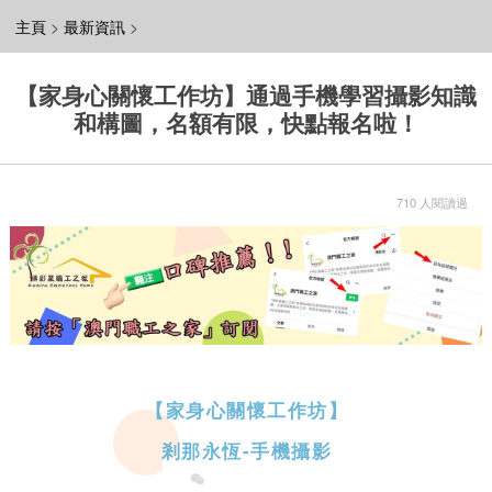
主頁
>
最新資訊
>
【家身心關懷工作坊】通過手機學習攝影知識
和構圖，名額有限，快點報名啦！
710 人閱讀過
【家身心關懷工作坊】
剎那永恆-手機攝影