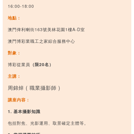
16:00-18:00
地點：
澳門俾利喇街
163
號美林花園
1
樓
A-D
室
澳門博彩業職工之家綜合服務中心
對象：
博彩從業員
（限20名）
主講：
周錦焯 ( 職業攝影師 )
講座内容：
1.
基本攝影知識
包括對焦、光影運用、取景確定主體等。