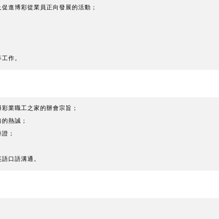
及促進博彩從業員正向發展的活動；
等工作。
博彩業職工之家的辦會宗旨；
務的熱誠；
冊證；
；
英語口語溝通。