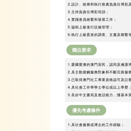
2.設計、統籌和執行推廣負責任博彩
3.主持負責任博彩培訓；
4.實踐會員維繫和發展工作；
5.協助上級進行設施管理；
6.執行上級委派的調查、文書及聯繫
職位要求
1.
愛國愛澳的澳門居民，認同及擁護
2.具主動接觸服務對象和不斷完善服
3.已取得澳門社工專業資格認可及註
4.具社會工作學學士學位或以上學歷
5.良好中文書寫及會話能力，懂基本
優先考慮條件
1.具社會服務或博企的工作經驗；