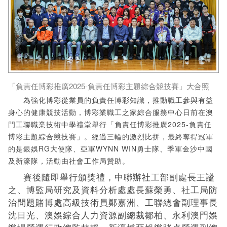
「負責任博彩推廣2025-負責任博彩主題綜合競技賽」大合照
為強化博彩從業員的負責任博彩知識，推動職工參與有益
身心的健康競技活動，博彩業職工之家綜合服務中心日前在澳
門工聯職業技術中學禮堂舉行「負責任博彩推廣2025-負責任
博彩主題綜合競技賽」。經過三輪的激烈比拼，最終奪得冠軍
的是銀娛RG大使隊、亞軍WYNN WIN勇士隊、季軍金沙中國
及新濠隊，活動由社會工作局贊助。
賽後隨即舉行頒獎禮，中聯辦社工部副處長王謐
之、博監局研究及資料分析處處長蘇榮勇、社工局防
治問題賭博處高級技術員鄭嘉洲、工聯總會副理事長
沈日光、澳娛綜合人力資源副總裁鄒柏、永利
澳門娛