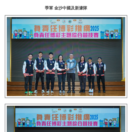
季軍 金沙中國及新濠隊