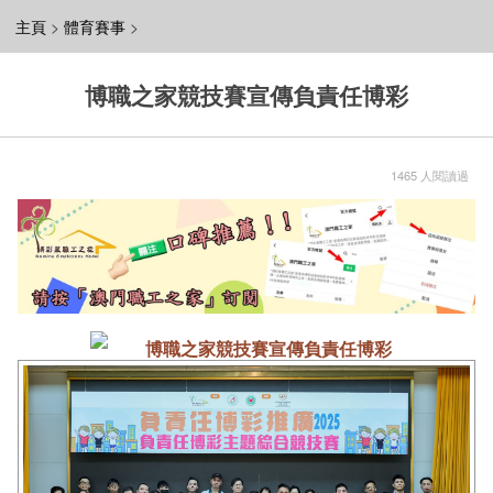
主頁
>
體育賽事
>
博職之家競技賽宣傳負責任博彩
1465 人閱讀過
博職之家競技賽宣傳負責任博彩