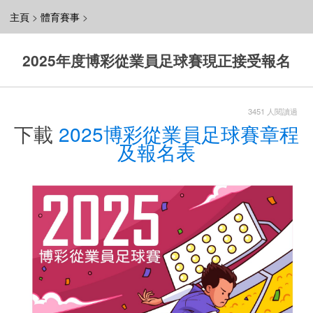
主頁
>
體育賽事
>
2025年度博彩從業員足球賽現正接受報名
3451 人閱讀過
下載
2025博彩從業員足球賽章程
及報名表