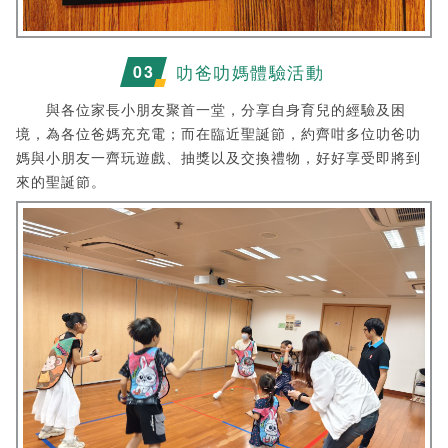
叻爸叻媽體驗活動
0
3
與各位家長小朋友聚首一堂，分享自身育兒的經驗及困
境，為各位爸媽充充電；而在臨近聖誕節，約齊咁多位叻爸叻
媽與小朋友一齊玩遊戲、抽獎以及交換禮物，好好享受即將到
來的聖誕節。