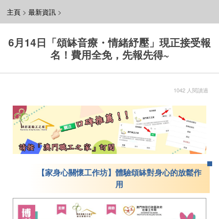
主頁
>
最新資訊
>
6月14日「頌缽音療・情緒紓壓」現正接受報
名！費用全免，先報先得~
1042 人閱讀過
【
家身心關懷工作坊
】體驗頌缽對身心的放鬆作
用