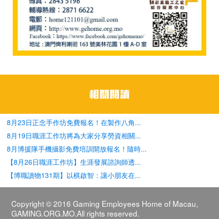
8月23日正念手作坊免費報名！在製作八角...
8月19日職涯工作坊將為大家分享勞資相關...
8月博援隊手機攝影免費培訓開放報名！隨時...
【8月26日職涯工作坊】生涯發展諮詢師透...
【博職讀物131期】以棋啟智：讓小朋友在...
Copyright © 2016 Gaming Employees Home of Macau,
GAMING.ORG.MO.All rights reserved.