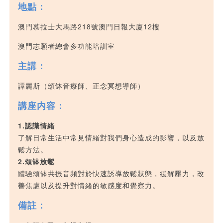
地點：
澳門慕拉士大馬路218號澳門日報大廈12樓
澳門志願者總會多功能培訓室
主講：
譚麗斯（頌缽音療師、正念冥想導師）
講座内容：
1.認識情緒
了解日常生活中常見情緒對我們身心造成的影響，以及放
鬆方法。
2.頌缽放鬆
體驗頌缽共振音頻對於快速誘導放鬆狀態，緩解壓力，改
善焦慮以及提升對情緒的敏感度和覺察力。
備註：