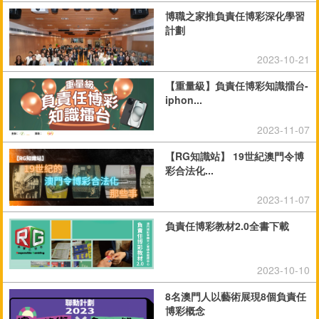
博職之家推負責任博彩深化學習
計劃
2023-10-21
【重量級】負責任博彩知識擂台-
iphon...
2023-11-07
【RG知識站】 19世紀澳門令博
彩合法化...
2023-11-07
負責任博彩教材2.0全書下載
2023-10-10
8名澳門人以藝術展現8個負責任
博彩概念