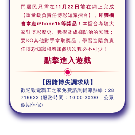
門居民只需在
11月22日前
在網上完成
【重量級負責任博彩知識擂台】，
即獲機
會拿走iPhone15等獎品！
本擂台考驗大
家對博彩歷史、數學及成癮防治的知識；
要KO其他對手拿取獎品，學習進階負責
任博彩知識和增加參與次數必不可少！
點擊進入遊戲
【因賭博失調求助】
歡迎致電職工之家免費諮詢輔導熱線：28
716622 (服務時間：10:00-20:00，公眾
假期休假)
點擊閱進原文進入遊戲