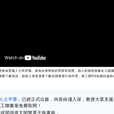
經會為受擾人士而苦惱、會為自身幫助的界限而迷惘。助人的過程就像走入困
清晰了解現況，故助人者更需要了解目標發揮引領作用，第三期RG知識站協助
已經正式出版，內容由淺入深，教授大眾支援
人士手冊」
及工聯書屋免費取閱！
碼或閲讀原文閱覽電子版書籍：