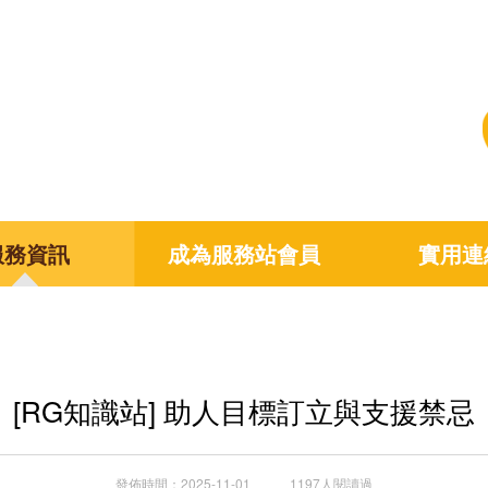
服務資訊
成為服務站會員
實用連
[RG知識站] 助人目標訂立與支援禁忌
發佈時間：2025-11-01 1197人閱讀過