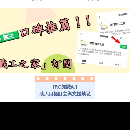
[RG知識站]
助人目標訂立與支援禁忌