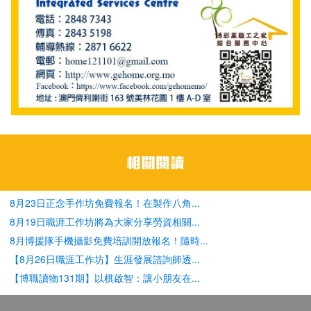
8月23日正念手作坊免費報名！在製作八角...
8月19日職涯工作坊將為大家分享勞資相關...
8月博援隊手機攝影免費培訓開放報名！隨時...
【8月26日職涯工作坊】生涯發展諮詢師透...
【博職讀物131期】以棋啟智：讓小朋友在...