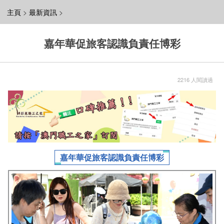
主頁
>
最新資訊
>
嘉年華促旅客認識負責任博彩
2216 人閱讀過
嘉年華促旅客認識負責任博彩