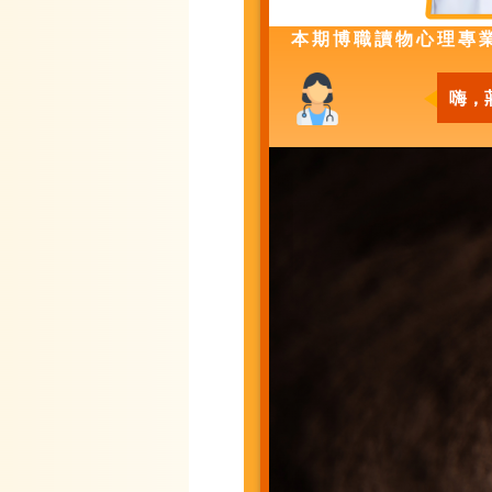
本期博職讀物心理專
嗨，