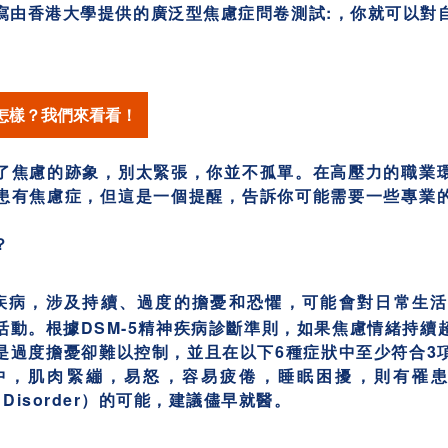
寫由香港大學提供的廣泛型焦慮
症
問卷測試:，你就可以對
怎樣？我們來看看！
了焦慮的跡象，別太緊張，你並不孤單。在高壓力的職業
患有焦慮症，但這是一個提醒，告訴你可能需要一些專業
？
疾病，涉及持續、過度的擔憂和恐懼，可能會對日常生
活動。根據DSM-5精神疾病診斷準則，如果焦慮情緒持續
是過度擔憂卻難以控制，並且在以下6種症狀中至少符合3
中，肌肉緊繃，易怒，容易疲倦，睡眠困擾，則有罹患廣
iety Disorder）的可能，建議儘早就醫。