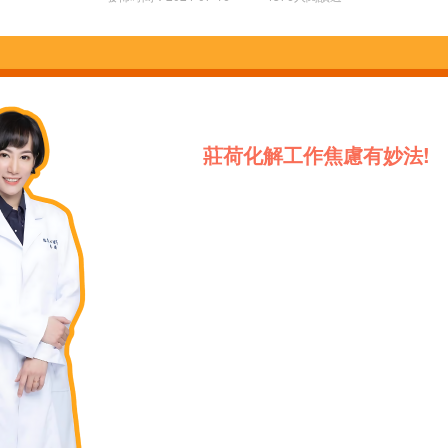
莊荷
化解工作焦慮有妙法!