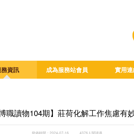
服務資訊
成為服務站會員
實用連
博職讀物104期】莊荷化解工作焦慮有
發佈時間：2024-07-16 4376人閱讀過