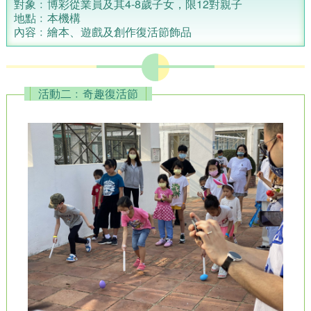
對象﹕博彩從業員及其4-8歲子女，限12對親子
地點﹕本機構
內容﹕繪本、遊戲及創作復活節飾品
活動二﹕奇趣復活節