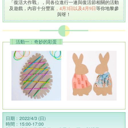
「復活大作戰」，同各位進行一連與復活節相關的活動
及遊戲，內容十分豐富
，4月3日以及4月9日
等你地黎參
與呀！
活動一﹕奇妙的彩蛋
日期﹕2022/4/3 (日)
時間﹕15:00-17:00