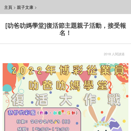
主頁
>
親子文康
>
[叻爸叻媽學堂]復活節主題親子活動，接受報
名！
2018 人閱讀過