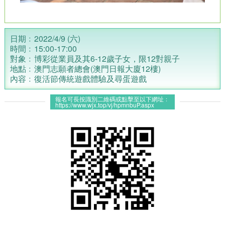
日期﹕2022/4/9 (六)
時間﹕15:00-17:00
對象﹕博彩從業員及其6-12歲子女，限12對親子
地點﹕澳門志願者總會(澳門日報大廈12樓)
內容﹕
復活節傳統遊戲體驗及尋蛋遊戲
報名可長按識別二維碼或點擊至以下網址﹕
https://www.wjx.top/vj/hpmnbuP.aspx