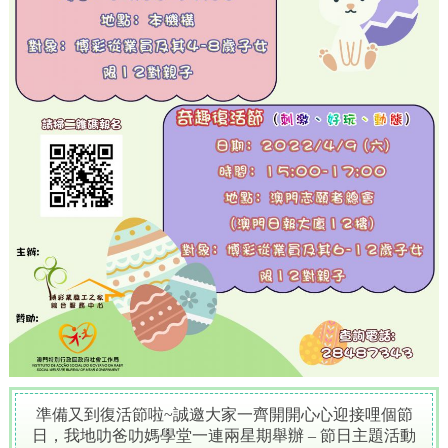
準備又到復活節啦~誠邀大家一齊開開心心迎接哩個節
日，我地叻爸叻媽學堂一連兩星期舉辦 – 節日主題活動